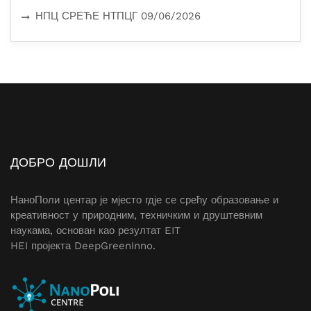
НПЦ СРЕЋЕ НТПЦГ
09/06/2026
ДОБРО ДОШЛИ
НаноПоли центар је мјесто гдје се срећу образовање и
креативност у природним, техничким и друштевним
наукама, основан као резултат
EIT
HEI
пројекта
DeepGreenInno
.