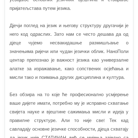
пријатељстава путем језика
.
Дјечји поглед на језик и његову структуру другачији је
него код одраслих. Зато нам се често дешава да од
дјеце чујемо несвакидашње размишљање о
значењима ријечи или чудан језички облик. НаноПоли
центар препознао је важност језика као универзалне
алатке за изражавање, како сопствених осјећања и
мисли тако и поимања других дисциплина и култура.
Без обзира на то које ће професионално усмјерење
ваше дијете имати, потребно му је исправно схватање
свијета науке и вјештине сажимања мисли и идеја у
правилне структуре. Али то није све! Тек кад
савладају основне језичке способности, дјеца схватају
да језик није СТАТИЧАН већ се мијења заједно са