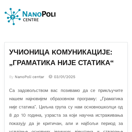
УЧИОНИЦА KОМУНИКАЦИЈE:
„ГРАМАТИКА НИЈЕ СТАТИКА“
By
NanoPoli centar
03/01/2025
Са задовољством вас позивамо да се прикључите
нашем најновијем образовном програму: „Граматика
није статикаˮ. Циљна група су нам основношколци од
8 до 10 година, узраста за који научна истраживања
показују да је критичан, али
и најбољи период за
усвајање основних језичких вјештина и стварање