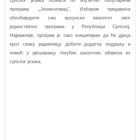
српског језика позната по изузетно популарном
програму
„Језиколовац
ˮ. Избором предавача
обезбиједили смо врхунски квалитет овог
јединственог програма у Републици Српској.
Најважније, програм је тако конципиран да ће дјеца
кроз сваку радионицу добити додатну подршку и
помоћ у рјешавању текућих школских обавеза из
српског језика.