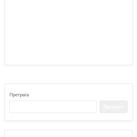
Претрага
Претрага