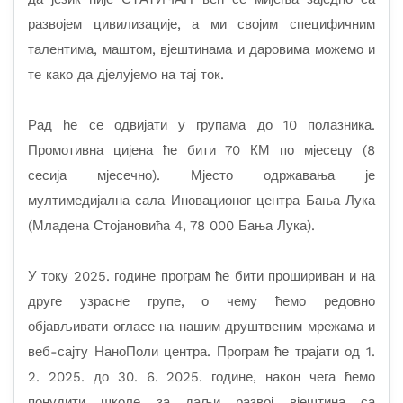
развојем цивилизације, а ми својим специфичним
талентима, маштом, вјештинама и даровима можемо и
те како да дјелујемо на тај ток.
Рад ће се одвијати у групама до 10 полазника.
Промотивна цијена ће бити 70 КМ по мјесецу (8
сесија мјесечно). Мјесто одржавања је
мултимедијална сала Иновационог центра Бања Лука
(Младена Стојановића 4, 78 000 Бања Лука).
У току 2025. године програм ће бити прошириван и на
друге узрасне групе, о чему ћемо редовно
објављивати огласе на нашим друштвеним мрежама и
веб-сајту НаноПоли центра. Програм ће трајати од 1.
2. 2025. до 30. 6. 2025. године, након чега ћемо
понудити школе за даљи развој вјештина са