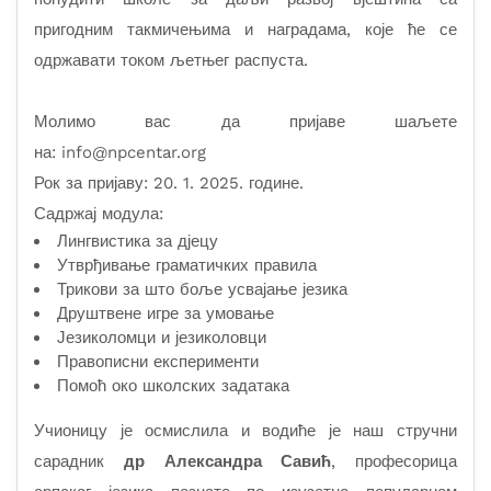
пригодним такмичењима и наградама, које ће се
одржавати током љетњег распуста.
Молимо вас да пријаве шаљете
на:
info@npcentar.org
Рок за пријаву: 20. 1. 2025. године.
Садржај модула:
Лингвистика за дјецу
Утврђивање граматичких правила
Трикови за што боље усвајање језика
Друштвене игре за умовање
Језиколомци и језиколовци
Правописни експерименти
Помоћ око школских задатака
Учионицу је осмислила и водиће је наш стручни
сарадник
др Александра Савић
, професорица